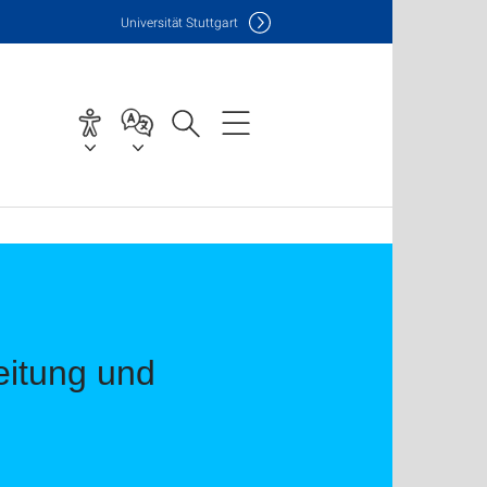
Uni
versität Stuttgart
eitung und