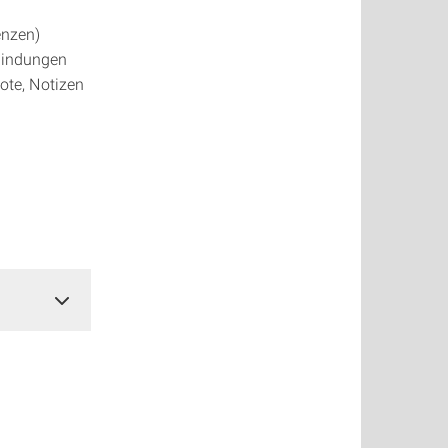
enzen)
bindungen
ote, Notizen