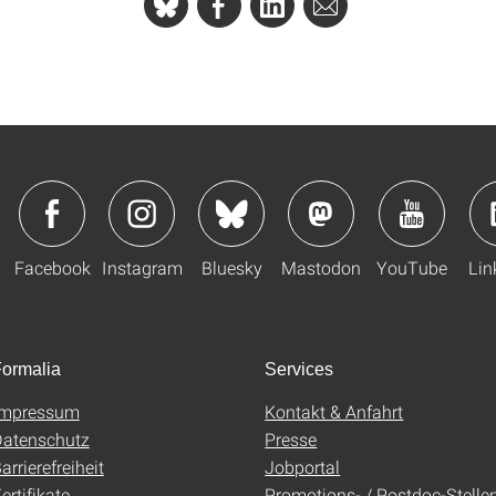
Facebook
Instagram
Bluesky
Mastodon
YouTube
Lin
ormalia
Services
Impressum
Kontakt & Anfahrt
atenschutz
Presse
arrierefreiheit
Jobportal
ertifikate
Promotions- / Postdoc-Stelle