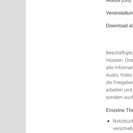
Modus (Ort):
Veranstaltun
Download als
Beschäftigte
müssen. OneN
alle Informat
Audio, Video
die Freigabe
arbeiten und
sondern auch
Einzelne Th
Notizbüch
verschieb