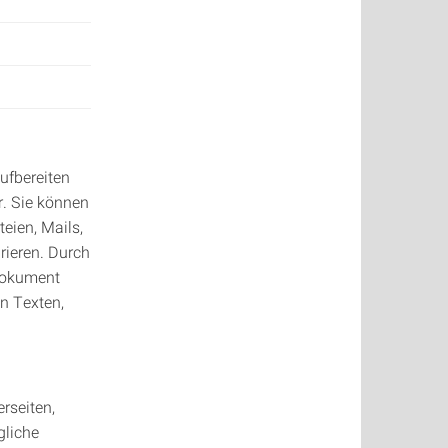
ufbereiten
r. Sie können
teien, Mails,
rieren. Durch
 Dokument
in Texten,
rseiten,
gliche