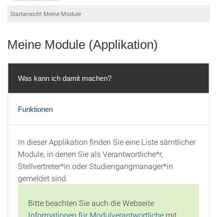
Startansicht Meine Module
Meine Module (Applikation)
Was kann ich damit machen?
Funktionen
In dieser Applikation finden Sie eine Liste sämtlicher
Was kann ich damit machen?
Module, in denen Sie als Verantwortliche*r,
Stellvertreter*in oder Studiengangmanager*in
gemeldet sind.
Bitte beachten Sie auch die Webseite
Informationen für Modulverantwortliche
mit