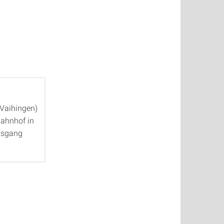
/Vaihingen)
Bahnhof in
usgang