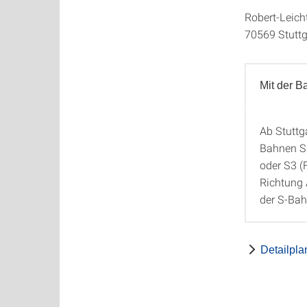
Robert-Leich
70569 Stuttg
Mit der B
Ab Stuttg
Mit de
Bahnen S1
oder S3 (
Richtung 
der S-Bah
Detailpla