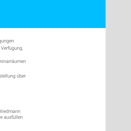
agungen
 Verfügung.
eminarräumen
tellung über
p-Wiedmann
e ausfüllen