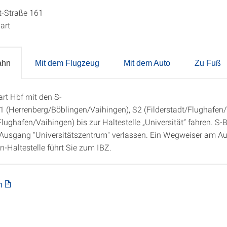
t-Straße 161
art
ahn
Mit dem Flugzeug
Mit dem Auto
Zu Fuß
art Hbf mit den S-
r Bahn
 (Herrenberg/Böblingen/Vaihingen), S2 (Filderstadt/Flughafen
Flughafen/Vaihingen) bis zur Haltestelle „Universität” fahren. S-
Ausgang "Universitätszentrum" verlassen. Ein Wegweiser am A
n-Haltestelle führt Sie zum IBZ.
n