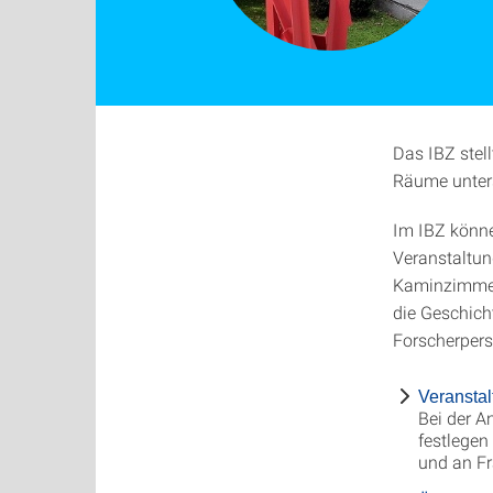
Das IBZ stel
Räume unters
Im IBZ könne
Veranstaltun
Kaminzimmer 
die Geschich
Forscherpersö
Veransta
Bei der A
festlegen
und an F