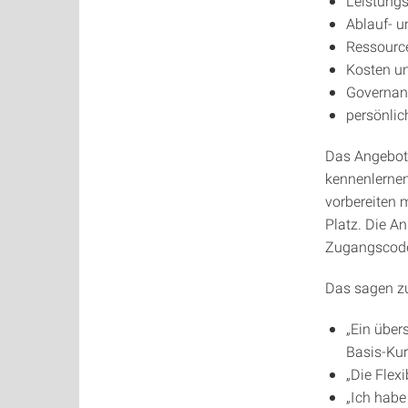
Leistungs
Ablauf- 
Ressourc
Kosten u
Governan
persönlic
Das Angebot 
kennenlernen
vorbereiten 
Platz. Die A
Zugangscode 
Das sagen zu
„Ein übers
Basis-Kur
„Die Flexi
„Ich habe