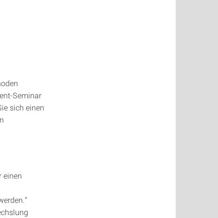
thoden
ment-Seminar
ie sich einen
en
r einen
 werden.“
echslung