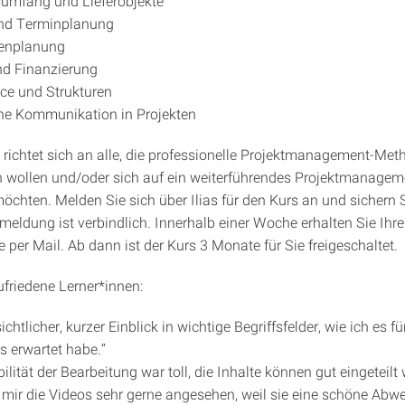
umfang und Lieferobjekte
und Terminplanung
enplanung
nd Finanzierung
ce und Strukturen
he Kommunikation in Projekten
richtet sich an alle, die professionelle Projektmanagement-Me
 wollen und/oder sich auf ein weiterführendes Projektmanage
möchten. Melden Sie sich über Ilias für den Kurs an und sichern S
nmeldung ist verbindlich. Innerhalb einer Woche erhalten Sie Ihr
per Mail. Ab dann ist der Kurs 3 Monate für Sie freigeschaltet.
friedene Lerner*innen:
ichtlicher, kurzer Einblick in wichtige Begriffsfelder, wie ich es fü
s erwartet habe.“
bilität der Bearbeitung war toll, die Inhalte können gut eingeteilt
 mir die Videos sehr gerne angesehen, weil sie eine schöne Abw