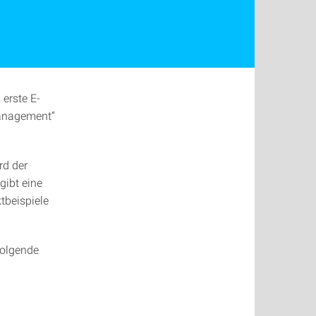
 erste E-
management“
rd der
gibt eine
tbeispiele
folgende