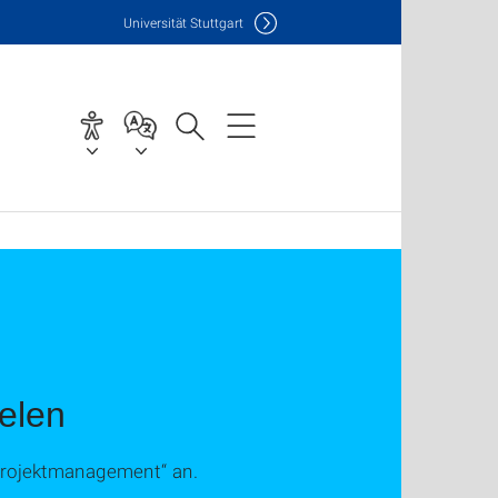
Uni
versität Stuttgart
elen
Projektmanagement“ an.