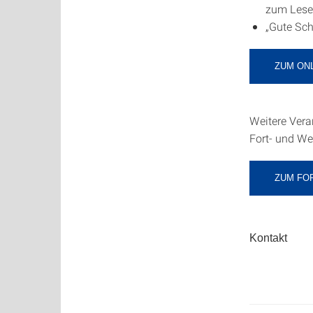
zum Lesen
„Gute Sch
ZUM ON
Weitere Ver
Fort- und We
ZUM FO
Kontakt