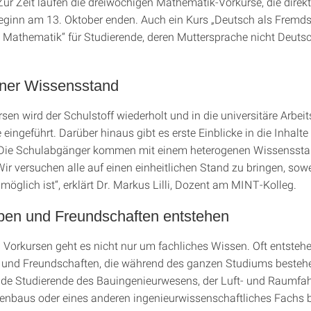
Zur Zeit laufen die dreiwöchigen Mathematik-Vorkurse, die direk
ginn am 13. Oktober enden. Auch ein Kurs „Deutsch als Fremds
Mathematik“ für Studierende, deren Muttersprache nicht Deutsc
ner Wissensstand
sen wird der Schulstoff wiederholt und in die universitäre Arbeit
eingeführt. Darüber hinaus gibt es erste Einblicke in die Inhalte
„Die Schulabgänger kommen mit einem heterogenen Wissenssta
Wir versuchen alle auf einen einheitlichen Stand zu bringen, sowe
möglich ist“, erklärt Dr. Markus Lilli, Dozent am MINT-Kolleg.
pen und Freundschaften entstehen
 Vorkursen geht es nicht nur um fachliches Wissen. Oft entstehe
und Freundschaften, die während des ganzen Studiums bestehe
e Studierende des Bauingenieurwesens, der Luft- und Raumfahr
enbaus oder eines anderen ingenieurwissenschaftliches Fachs