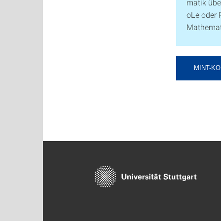
matik übe
oLe oder P
Mathemat
MINT-K