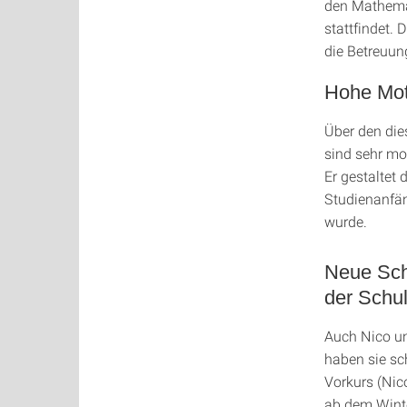
den Mathemat
stattfindet. 
die Betreuun
Hohe Mot
Über den die
sind sehr mot
Er gestaltet 
Studienanfän
wurde.
Neue Sch
der Schu
Auch Nico u
haben sie sc
Vorkurs (Nic
ab dem Wint