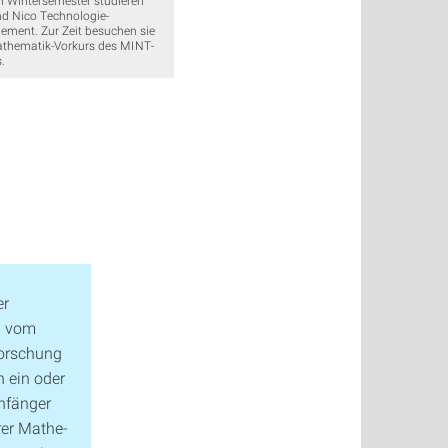
nd Nico Technologie-
ment. Zur Zeit besuchen sie
thematik-Vorkurs des MINT-
.
er
rd vom
orschung
h ein oder
nfänger
rer Mathe­