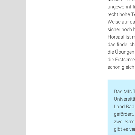
ungewohnt fi
recht hohe Te
Weise auf da
sicher noch 
Hörsaal ist m
das finde ich
die Übungen.
die Erstseme
schon gleich
Das MINT-
Universit
Land Bad
gefördert
zwei Seme
gibt es v