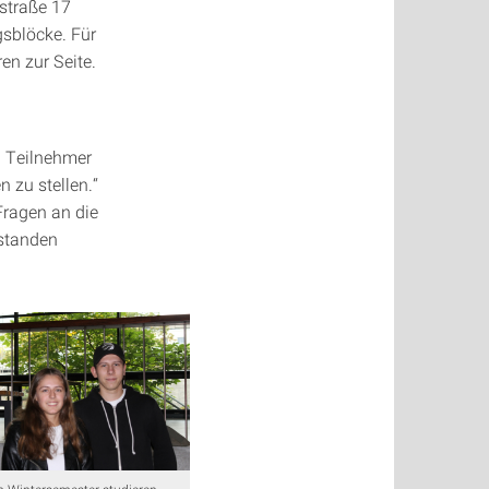
rstraße 17
gsblöcke. Für
en zur Seite.
d Teilnehmer
n zu stellen.“
Fragen an die
rstanden
 Wintersemester studieren