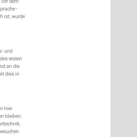
t vor dem
prache -
h ist, wurde
s- und
 des ersten
nd an die
it dies in
n hier
n bleiben.
ttechnik,
 besuchen