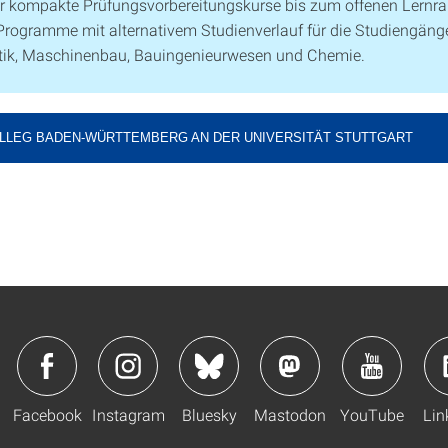
r kompakte Prüfungs­vorbereitungs­kurse bis zum offenen Lern­r
ro­gramme mit alter­nativem Studien­verlauf für die Studien­gäng
ik, Maschinen­bau, Bauingenieur­wesen und Chemie.
OLLEG BADEN-WÜRTTEMBERG AN DER UNIVERSITÄT STUTTGART
Facebook
Instagram
Bluesky
Mastodon
YouTube
Lin