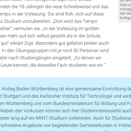
Zoje u
nden die 18-Jährigen die neue Schreibweise und das
manage
mpo in der Vorlesung. Sie sind froh, sich auf diese
den Ma
Kollegs
s Studium vorzubereiten. „Dort wird das Tempo
höher“, vermuten sie. „In der Vorlesung im großen
an mehr auf sich selbst gestellt als in der Schule,
 gut“ erklärt Zoje. Besonders gut gefallen beiden auch
 In den Übungsgruppen mit je rund 30 Personen sind
ster nach Studiengängen eingeteilt. „So lernen wir
 Leute kennen, die dasselbe Fach studieren wie wir.“
Kolleg Baden-Württemberg ist eine gemeinsame Einrichtung d
ät Stuttgart und des Karlsruher Instituts für Technologie und wi
en-Württemberg und vom Bundesministerium für Bildung und F
. Neben den Vorkursen können sich hier Studieninteressierte auc
ster lang auf ein MINT-Studium vorbereiten. Auch für Studien­a
er­schiedene An­gebote von be­gleitenden Semester­kursen in Höhe