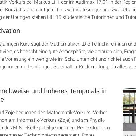
ik-Vorkurs bei Markus Lilli, der im Audimax 17.01 in der Keple
Der Kurs ist täglich aufgeteilt in zwei Vorlesungs- und zwei Übun
g der Übungen stehen Lilli 15 studentische Tutorinnen und Tutor
ivation
sjährigen Kurs sagt der Mathematiker: „Die Teilnehmerinnen un
iviert, es herrscht eine gute Atmosphäre, viele trauen sich, Frage
die Vorlesung ein wenig wie im Schulunterricht und richtet auch 
gerinnen und -anfänger. So erhält er Rückmeldung, ob alles ve
reibweise und höheres Tempo als in
le
nd Zoje besuchen den Mathematik-Vorkurs. Vorher
hon am Informatik-Vorkurs (Zoje) und am Physik-
o) des MINT-Kollegs teilgenommen. Beide studieren
ersemester Technologiemanagement. Etwas
Ab dem