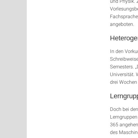
und Physik. 
Vorlesungsbe
Fachsprache 
angeboten.
Heteroge
In den Vorkur
Schreibweise 
Semesters. 
Universität. 
drei Wochen 
Lerngrup
Doch bei den
Lerngruppen 
365 angehend
des Maschin