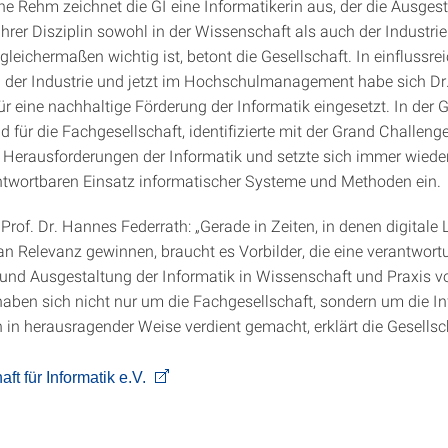
ne Rehm zeichnet die GI eine Informatikerin aus, der die Ausges
rer Disziplin sowohl in der Wissenschaft als auch der Industrie
gleichermaßen wichtig ist, betont die Gesellschaft. In einflussre
n der Industrie und jetzt im Hochschulmanagement habe sich D
r eine nachhaltige Förderung der Informatik eingesetzt. In der G
ild für die Fachgesellschaft, identifizierte mit der Grand Challenge
n Herausforderungen der Informatik und setzte sich immer wieder
ntwortbaren Einsatz informatischer Systeme und Methoden ein.
 Prof. Dr. Hannes Federrath: „Gerade in Zeiten, in denen digital
 Relevanz gewinnen, braucht es Vorbilder, die eine verantwort
und Ausgestaltung der Informatik in Wissenschaft und Praxis vo
haben sich nicht nur um die Fachgesellschaft, sondern um die In
n in herausragender Weise verdient gemacht, erklärt die Gesellsc
aft für Informatik e.V.