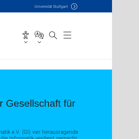
Uni
versität Stuttgart
 Gesellschaft für
atik e.V. (GI) vier herausragende
 die Informatik verdient gemacht