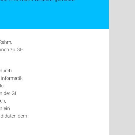
 Rehm,
nnen zu GI-
 durch
 Informatik
der
n der GI
en,
n ein
ndidaten dem