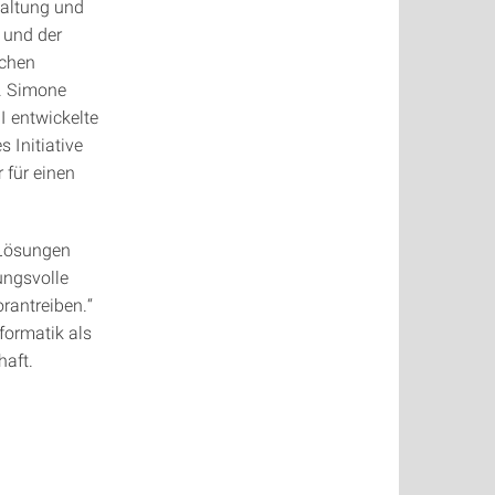
taltung und
 und der
ichen
r. Simone
I entwickelte
s Initiative
 für einen
e Lösungen
ungsvolle
rantreiben.“
formatik als
haft.