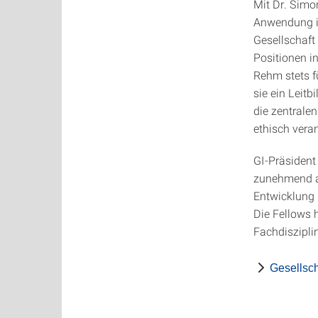
Mit Dr. Simo
Anwendung ih
Gesellschaft 
Positionen i
Rehm stets fü
sie ein Leitb
die zentrale
ethisch vera
GI-Präsident
zunehmend an
Entwicklung 
Die Fellows 
Fachdiszipli
Gesellsch