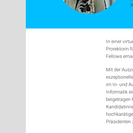
In einer virt
Prorektorin f
Fellows erna
Mit der Ausz
exzeptionell
im In- und A
Informatik e
beigetragen 
Kandidatinne
hochkarätig
Präsidenten 