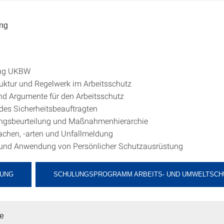
ng
ung UKBW
uktur und Regelwerk im Arbeitsschutz
d Argumente für den Arbeitsschutz
 des Sicherheitsbeauftragten
ngsbeurteilung und Maßnahmenhierarchie
achen, -arten und Unfallmeldung
und Anwendung von Persönlicher Schutzausrüstung
UNG
SCHULUNGSPROGRAMM ARBEITS- UND UMWELTSCH
pe