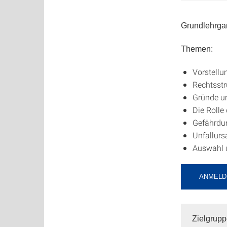
Grundlehrga
Themen:
Vorstell
Rechtsstr
Gründe un
Die Rolle
Gefährdu
Unfallurs
Auswahl 
ANMELD
Zielgrup