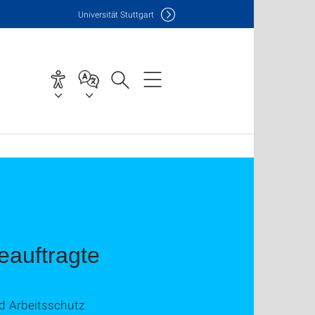
Uni
versität Stuttgart
eauftragte
nd Arbeitsschutz