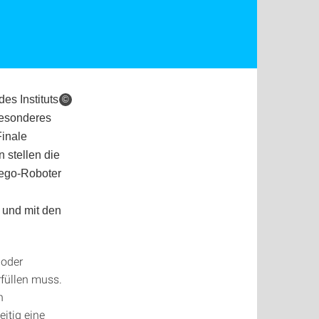
s Instituts
©
 besonderes
Finale
 stellen die
Lego-Roboter
n und mit den
 oder
füllen muss.
n
itig eine