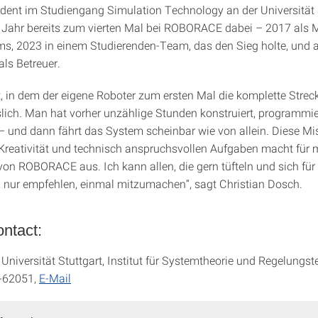
dent im Studiengang Simulation Technology an der Universität S
m Jahr bereits zum vierten Mal bei ROBORACE dabei – 2017 als M
s, 2023 in einem Studierenden-Team, das den Sieg holte, und 
als Betreuer.
 in dem der eigene Roboter zum ersten Mal die komplette Streck
slich. Man hat vorher unzählige Stunden konstruiert, programmie
– und dann fährt das System scheinbar wie von allein. Diese M
Kreativität und technisch anspruchsvollen Aufgaben macht für 
von ROBORACE aus. Ich kann allen, die gern tüfteln und sich für
n, nur empfehlen, einmal mitzumachen“, sagt Christian Dosch.
ntact:
niversität Stuttgart, Institut für Systemtheorie und Regelungste
-62051,
E-Mail