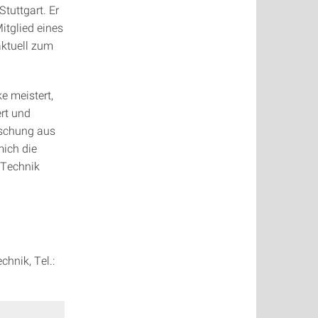
tuttgart. Er
itglied eines
aktuell zum
e meistert,
rt und
ischung aus
mich die
 Technik
chnik, Tel.: