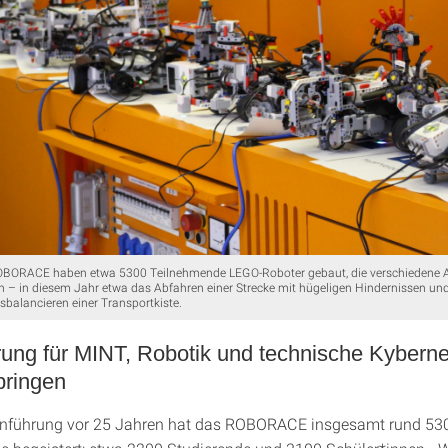
OBORACE haben etwa 5300 Teilnehmende LEGO-Roboter gebaut, die verschiedene
n – in diesem Jahr etwa das Abfahren einer Strecke mit hügeligen Hindernissen un
usbalancieren einer Transportkiste.
ung für MINT, Robotik und technische Kyberne
bringen
Einführung vor 25 Jahren hat das ROBORACE insgesamt rund 53