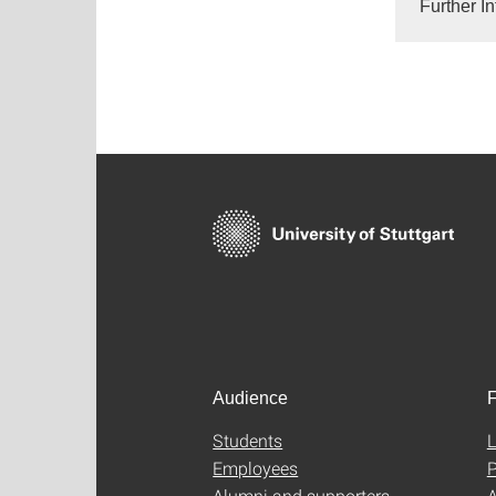
Further I
Audience
F
Students
L
Employees
P
Alumni and supporters
A