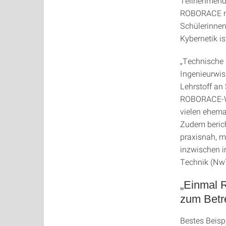
Teilnehmende
ROBORACE mit
Schülerinnen
Kybernetik is
„Technische 
Ingenieurwis
Lehrstoff an 
ROBORACE-Wet
vielen ehema
Zudem beric
praxisnah, m
inzwischen i
Technik (Nw
„Einmal
zum Betr
Bestes Beisp