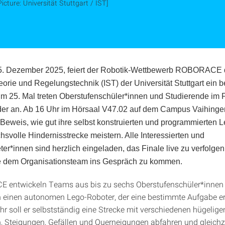
Picture: Universität Stuttgart / IST]
5. Dezember 2025, feiert der Robotik-Wettbewerb ROBORACE de
eorie und Regelungstechnik (IST) der Universität Stuttgart ein
m 25. Mal treten Oberstufenschüler*innen und Studierende im 
er an. Ab 16 Uhr im Hörsaal V47.02 auf dem Campus Vaihingen
Beweis, wie gut ihre selbst konstruierten und programmierten 
hsvolle Hindernisstrecke meistern. Alle Interessierten und
ter*innen sind herzlich eingeladen, das Finale live zu verfolge
 dem Organisationsteam ins Gespräch zu kommen.
 entwickeln Teams aus bis zu sechs Oberstufenschüler*innen
 einen autonomen Lego-Roboter, der eine bestimmte Aufgabe er
hr soll er selbstständig eine Strecke mit verschiedenen hügelige
, Steigungen, Gefällen und Querneigungen abfahren und gleichze