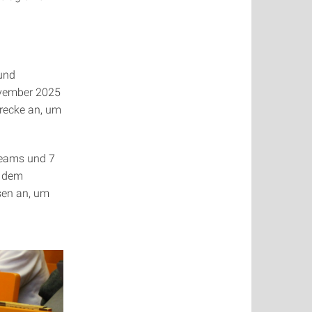
 und
ovember 2025
trecke an, um
Teams und 7
s dem
sen an, um