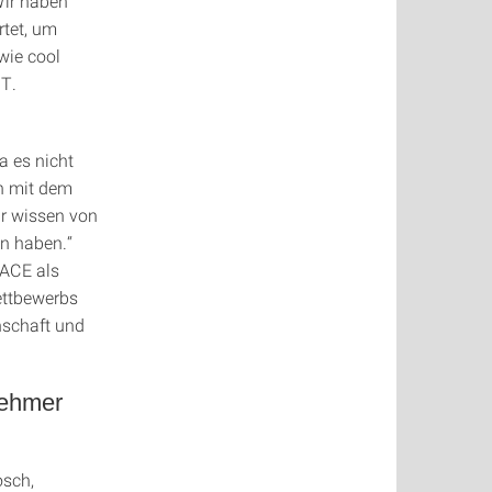
Wir haben
tet, um
wie cool
ST.
a es nicht
in mit dem
r wissen von
n haben.“
RACE als
ettbewerbs
nschaft und
ehmer
osch,