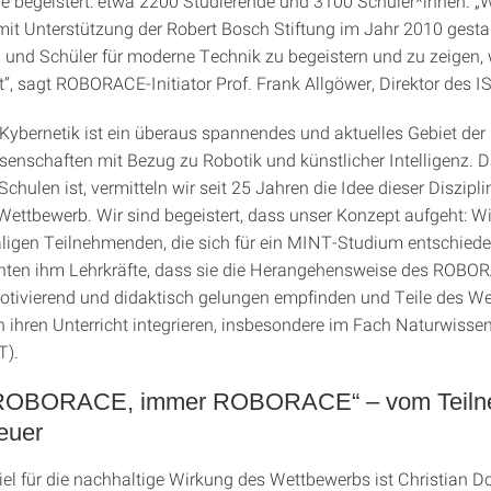
 begeistert: etwa 2200 Studierende und 3100 Schüler*innen. „
 Unterstützung der Robert Bosch Stiftung im Jahr 2010 gestar
 und Schüler für moderne Technik zu begeistern und zu zeigen, 
t“, sagt ROBORACE-Initiator Prof. Frank Allgöwer, Direktor des I
Kybernetik ist ein überaus spannendes und aktuelles Gebiet der
senschaften mit Bezug zu Robotik und künstlicher Intelligenz. D
Schulen ist, vermitteln wir seit 25 Jahren die Idee dieser Diszipl
tbewerb. Wir sind begeistert, dass unser Konzept aufgeht: Wi
ligen Teilnehmenden, die sich für ein MINT-Studium entschiede
hten ihm Lehrkräfte, dass sie die Herangehensweise des ROBO
otivierend und didaktisch gelungen empfinden und Teile des W
n ihren Unterricht integrieren, insbesondere im Fach Naturwisse
T).
 ROBORACE, immer ROBORACE“ – vom Teiln
euer
iel für die nachhaltige Wirkung des Wettbewerbs ist Christian D