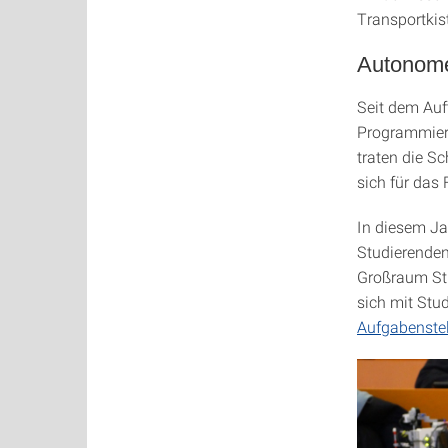
Transportkis
Autonome
Seit dem Auf
Programmieru
traten die S
sich für das 
In diesem J
Studierende
Großraum Stu
sich mit Stu
Aufgabenstel