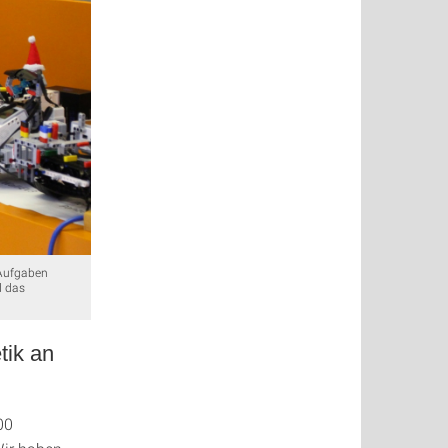
 Aufgaben
d das
tik an
00