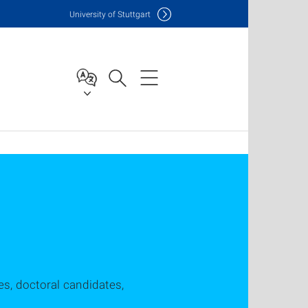
Uni
versity of Stuttgart
ies, doctoral candidates,