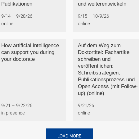
Publikationen
und weiterentwickeln
9/14 – 9/28/26
9/15 – 10/9/26
online
online
How artificial intelligence
Auf dem Weg zum
can support you during
Doktortitel: Fachartikel
your doctorate
schreiben und
veröffentlichen:
Schreibstrategien,
Publikationsprozess und
Open Access (mit Follow-
up) (online)
9/21 – 9/22/26
9/21/26
in presence
online
LOAD MORE