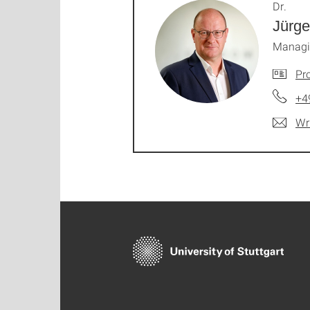
Dr.
Jürge
Managi
Pro
+4
Wr