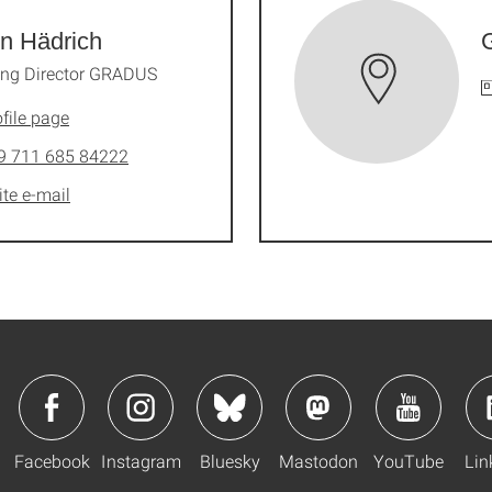
n Hädrich
ng Director GRADUS
file page
9 711 685 84222
ite e-mail
Facebook
Instagram
Bluesky
Mastodon
YouTube
Lin