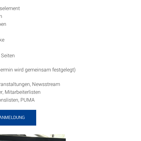
tselement
en
pen
ke
 Seiten
ermin wird gemeinsam festgelegt)
ranstaltungen, Newsstream
r, Mitarbeiterlisten
onslisten, PUMA
-ANMELDUNG