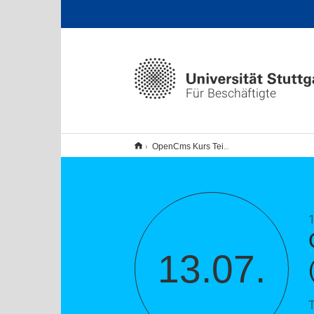
Für Beschäftigte
OpenCms Kurs Teil I.+ II.
(2 x 2 Std.)
1
13.07.
T