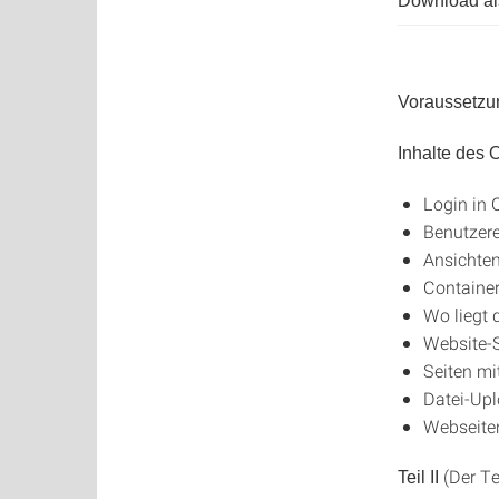
Download als
Voraussetzu
Inhalte des
Login in
Benutzere
Ansichten
Containe
Wo liegt 
Website-S
Seiten mit
Datei-Upl
Webseiten
(Der Te
Teil II