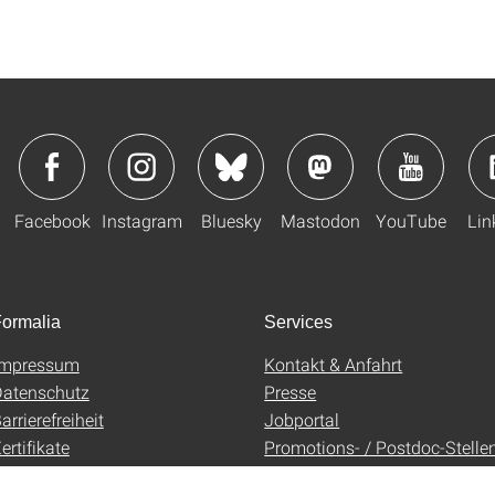
Facebook
Instagram
Bluesky
Mastodon
YouTube
Lin
ormalia
Services
Impressum
Kontakt & Anfahrt
atenschutz
Presse
arrierefreiheit
Jobportal
ertifikate
Promotions- / Postdoc-Stelle
AGB
Uni-Shop