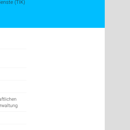
enste (TIK)
ftlichen
erwaltung