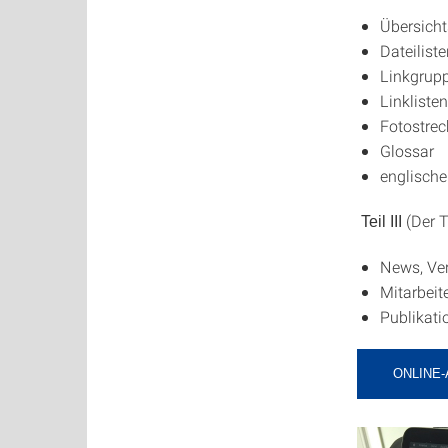
Übersich
Dateilist
Linkgrup
Linklisten
Fotostrec
Glossar
englische
(Der T
Teil III
News, Ve
Mitarbeite
Publikati
ONLINE