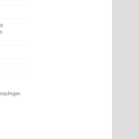
nd
en
sprachigen