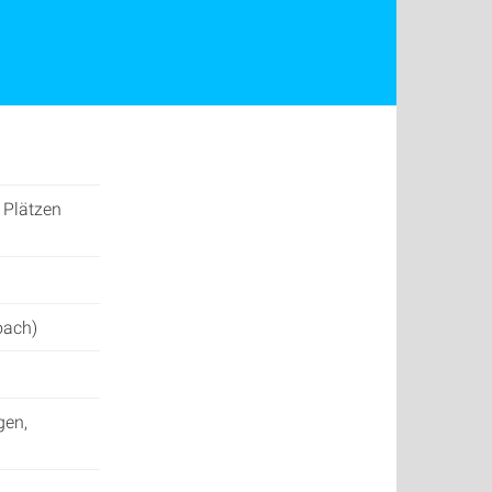
 Plätzen
oach)
gen,