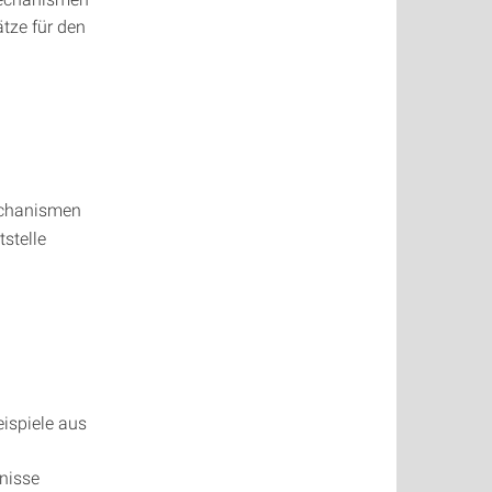
tze für den
echanismen
stelle
ispiele aus
tnisse