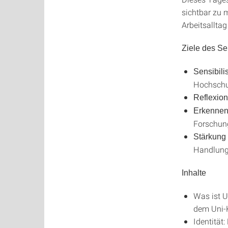
sichtbar zu 
Arbeitsalltag
Ziele des S
Sensibili
Hochschu
Reflexion
Erkenne
Forschun
Stärkung
Handlun
Inhalte
Was ist U
dem Uni-
Identität