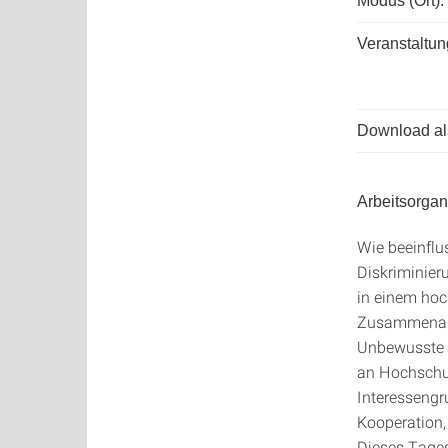
Modus (Ort):
Veranstaltun
Download als
Arbeitsorgan
Wie beeinflu
Diskriminier
in einem hoc
Zusammenarb
Unbewusste V
an Hochschul
Interesseng
Kooperation,
Dieses Tage