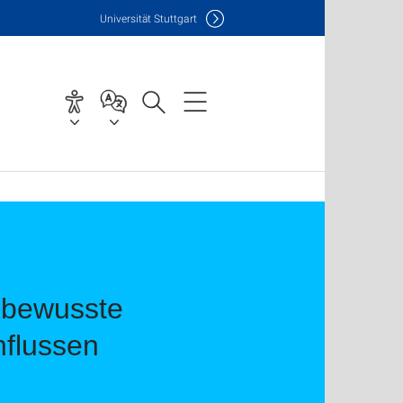
Uni
versität Stuttgart
unbewusste
nflussen