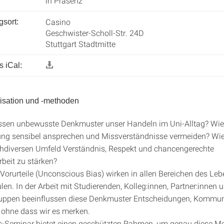
in Präsenz
Casino
gsort:
Geschwister-Scholl-Str. 24D
Stuttgart Stadtmitte
 iCal:
isation und -methoden
ssen unbewusste Denkmuster unser Handeln im Uni-Alltag? Wie
ung sensibel ansprechen und Missverständnisse vermeiden? Wie 
hdiversen Umfeld Verständnis, Respekt und chancengerechte
eit zu stärken?
orurteile (Unconscious Bias) wirken in allen Bereichen des Le
en. In der Arbeit mit Studierenden, Kolleg:innen, Partner:innen 
ruppen beeinflussen diese Denkmuster Entscheidungen, Kommun
 ohne dass wir es merken.
s-Seminar bietet einen geschützten Rahmen, um genau diese 