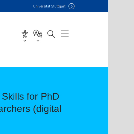
Uni
versität Stuttgart
Skills for PhD
chers (digital