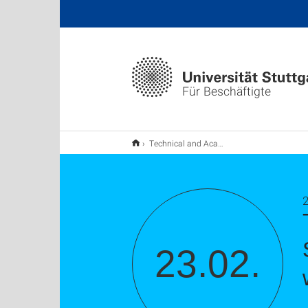
Für Beschäftigte
Technical and Academic Writing Skills for PhD Students, Post-Docs, and Researchers (digital workshop)
2
23.02.