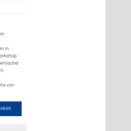
gen
en in
Workshop
demischer
em
che von
CHERS