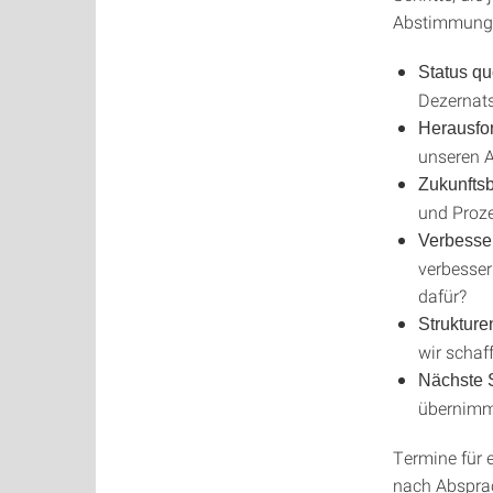
Abstimmungs
Status q
Dezernats
Herausfo
unseren A
Zukunfts
und Proze
Verbesse
verbesser
dafür?
Strukture
wir schaf
Nächste S
übernimm
Termine für 
nach Absprac