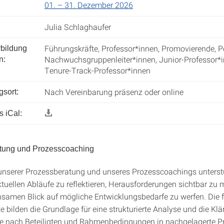
01. – 31. Dezember 2026
Julia Schlaghaufer
Führungskräfte, Professor*innen, Promovierende, P
rbildung
Nachwuchsgruppenleiter*innen, Junior-Professor*i
n:
Tenure-Track-Professor*innen
Nach Vereinbarung präsenz oder online
gsort:
 iCal:
tung und Prozesscoaching
serer Prozessberatung und unseres Prozesscoachings unterstü
aktuellen Abläufe zu reflektieren, Herausforderungen sichtbar z
samen Blick auf mögliche Entwicklungsbedarfe zu werfen. Die 
 bilden die Grundlage für eine strukturierte Analyse und die Klä
e je nach Beteiligten und Rahmenbedingungen in nachgelagerte Pr