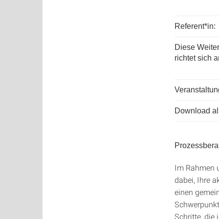
Referent*in:
Diese Weite
richtet sich a
Veranstaltun
Download als
Prozessbera
Im Rahmen un
dabei, Ihre 
einen gemein
Schwerpunkte
Schritte, di