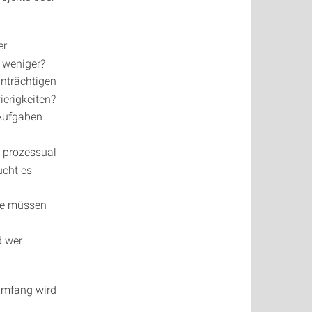
er
 weniger?
nträchtigen
ierigkeiten?
 Aufgaben
 prozessual
ucht es
ge müssen
d wer
 Umfang wird