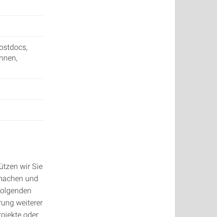
ostdocs,
nnen,
tzen wir Sie
u machen und
folgenden
rung weiterer
ojekte oder