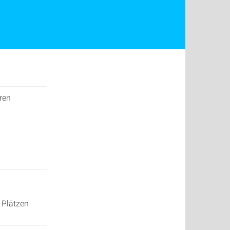
ren
 Plätzen