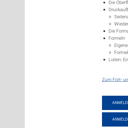
Die Oberf
Druckaufb
Seiten
Wieder
Die Forma
Formeln
Eigene
Formel
Listen: Ei
Zum Fort- u
ANMELDU
ANMELDU