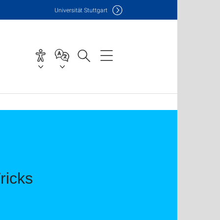
Uni
versität Stuttgart
ricks