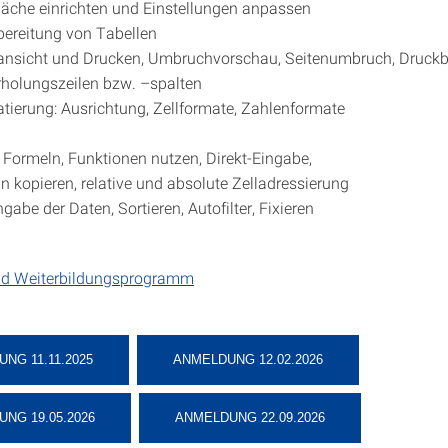
läche einrichten und Einstellungen anpassen
ereitung von Tabellen
ansicht und Drucken, Umbruchvorschau, Seitenumbruch, Druckb
holungszeilen bzw. –spalten
tierung: Ausrichtung, Zellformate, Zahlenformate
 Formeln, Funktionen nutzen, Direkt-Eingabe,
n kopieren, relative und absolute Zelladressierung
ngabe der Daten, Sortieren, Autofilter, Fixieren
nd Weiterbildungsprogramm
NG 11.11.2025
ANMELDUNG 12.02.2026
NG 19.05.2026
ANMELDUNG 22.09.2026