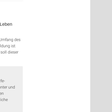
 Leben
r Umfang des
ldung ist
soll dieser
fe-
nter und
hen
liche