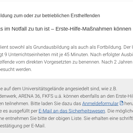
ildung zum oder zur betrieblichen Ersthelfenden
s im Notfall zu tun ist – Erste-Hilfe-Maßnahmen können
dient sowohl als Grundausbildung als auch als Fortbildung. De
t 9 Unterrichtseinheiten mit je 45 Minuten. Nach erfolgter Ausbi
helfende vom direkten Vorgesetzten zu benennen. Nach 2 Jahren 
besucht werden.
ie auf dem Universitätsgelände angesiedelt sind, wie z.B.
denwerk, ARENA 36, FKFS u.ä. können ebenfalls an den Erste-Hil
n teilnehmen. Bitte laden Sie dazu das
Anmeldeformular
heru
e es ausgefüllt per
E-Mail an das Sicherheitswesen
. Die möglic
e entnehmen Sie bitte der obigen Liste. Sie erhalten eine schrift
stätigung per E-Mail.