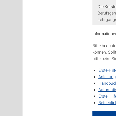
Die Kurst
Berufsgen
Lehrgangs
Informatione
Bitte beacht
können. Soll
bitte beim S
Erste-Hil
Anleitung
Handbuch 
Automatis
Erste Hilf
Betriebli