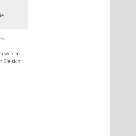
ie
fe:
den werden
n Sie sich