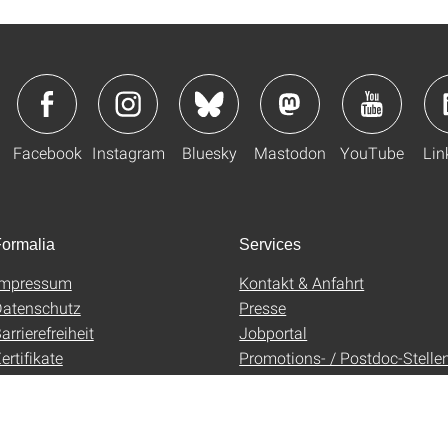
Facebook
Instagram
Bluesky
Mastodon
YouTube
Lin
ormalia
Services
Impressum
Kontakt & Anfahrt
atenschutz
Presse
arrierefreiheit
Jobportal
ertifikate
Promotions- / Postdoc-Stelle
AGB
Uni-Shop