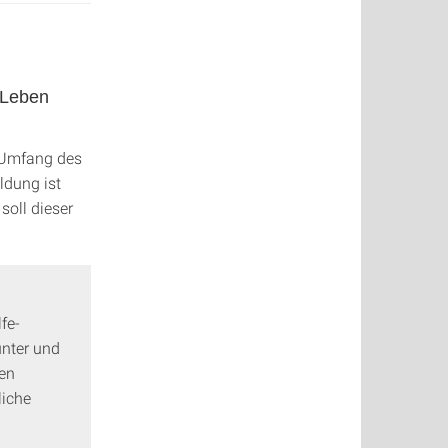
 Leben
r Umfang des
ldung ist
soll dieser
fe-
nter und
hen
liche