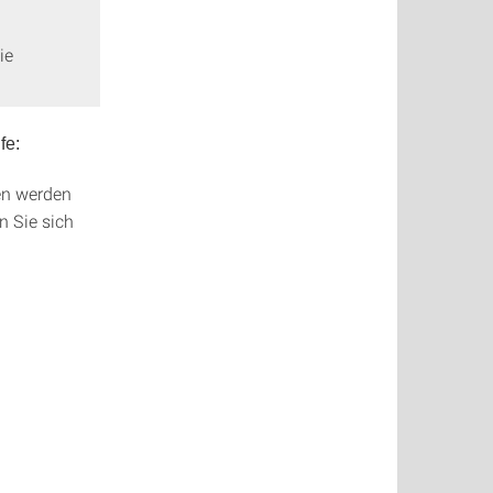
ie
fe:
den werden
n Sie sich