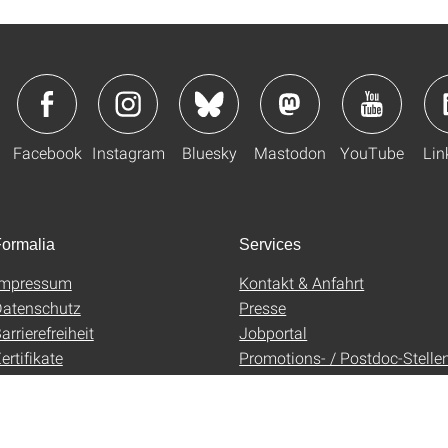
Facebook
Instagram
Bluesky
Mastodon
YouTube
Lin
ormalia
Services
Impressum
Kontakt & Anfahrt
atenschutz
Presse
arrierefreiheit
Jobportal
ertifikate
Promotions- / Postdoc-Stelle
AGB
Uni-Shop