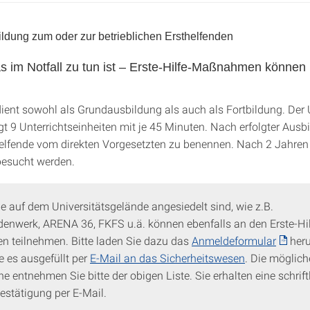
ildung zum oder zur betrieblichen Ersthelfenden
s im Notfall zu tun ist – Erste-Hilfe-Maßnahmen können
dient sowohl als Grundausbildung als auch als Fortbildung. De
t 9 Unterrichtseinheiten mit je 45 Minuten. Nach erfolgter Ausbi
helfende vom direkten Vorgesetzten zu benennen. Nach 2 Jahren 
besucht werden.
ie auf dem Universitätsgelände angesiedelt sind, wie z.B.
denwerk, ARENA 36, FKFS u.ä. können ebenfalls an den Erste-Hil
n teilnehmen. Bitte laden Sie dazu das
Anmeldeformular
heru
e es ausgefüllt per
E-Mail an das Sicherheitswesen
. Die möglic
e entnehmen Sie bitte der obigen Liste. Sie erhalten eine schrift
stätigung per E-Mail.