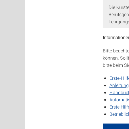
Die Kurst
Berufsgen
Lehrgangs
Informatione
Bitte beacht
können. Soll
bitte beim S
Erste-Hil
Anleitung
Handbuch 
Automatis
Erste Hilf
Betriebli