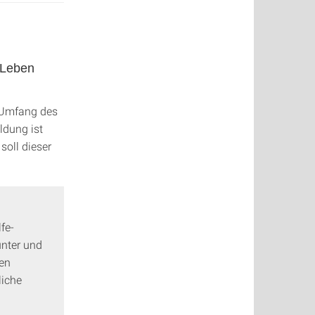
 Leben
r Umfang des
ldung ist
soll dieser
fe-
nter und
hen
liche