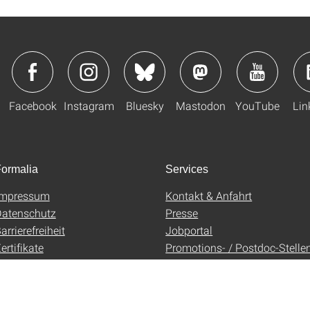
Facebook
Instagram
Bluesky
Mastodon
YouTube
Lin
ormalia
Services
Impressum
Kontakt & Anfahrt
atenschutz
Presse
arrierefreiheit
Jobportal
ertifikate
Promotions- / Postdoc-Stelle
AGB
Uni-Shop