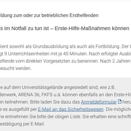
ildung zum oder zur betrieblichen Ersthelfenden
s im Notfall zu tun ist – Erste-Hilfe-Maßnahmen können
dient sowohl als Grundausbildung als auch als Fortbildung. De
t 9 Unterrichtseinheiten mit je 45 Minuten. Nach erfolgter Ausbi
helfende vom direkten Vorgesetzten zu benennen. Nach 2 Jahren 
besucht werden.
ie auf dem Universitätsgelände angesiedelt sind, wie z.B.
denwerk, ARENA 36, FKFS u.ä. können ebenfalls an den Erste-Hil
n teilnehmen. Bitte laden Sie dazu das
Anmeldeformular
heru
e es ausgefüllt per
E-Mail an das Sicherheitswesen
. Die möglic
e entnehmen Sie bitte der obigen Liste. Sie erhalten eine schrift
stätigung per E-Mail.