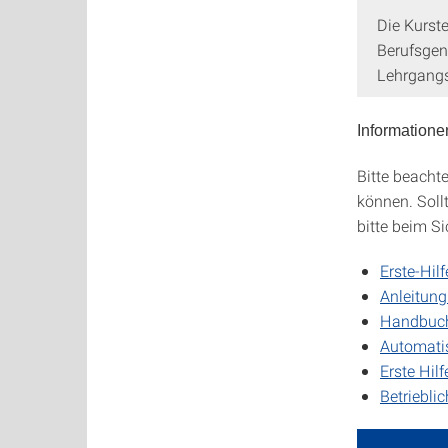
Die Kurst
Berufsgen
Lehrgangs
Informatione
Bitte beacht
können. Soll
bitte beim S
Erste-Hil
Anleitung
Handbuch 
Automatis
Erste Hilf
Betriebli