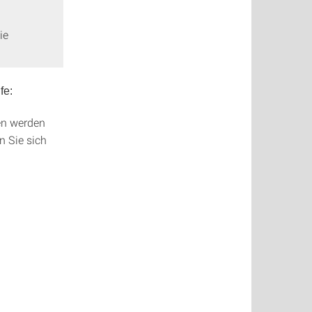
ie
fe:
den werden
n Sie sich