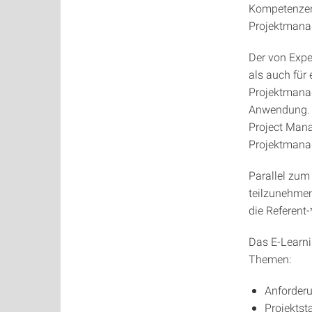
Kompetenzen.
Projektmana
Der von Expe
als auch für 
Projektmanag
Anwendung. D
Project Mana
Projektmana
Parallel zum
teilzunehmen
die Referent-
Das E-Learni
Themen:
Anforderu
Projektsta