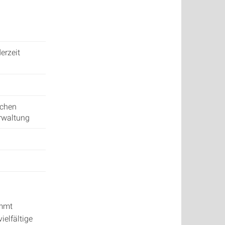
erzeit
ichen
erwaltung
immt
ielfältige