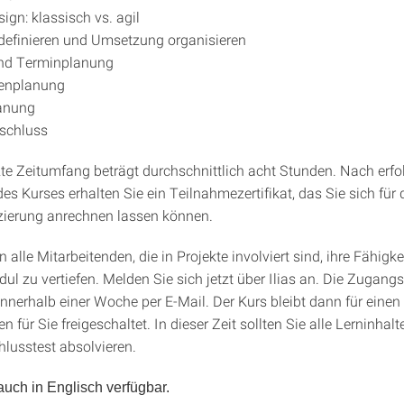
ign: klassisch vs. agil
definieren und Umsetzung organisieren
und Terminplanung
enplanung
anung
bschluss
te Zeitumfang beträgt durchschnittlich acht Stunden. Nach erf
des Kurses erhalten Sie ein Teilnahmezertifikat, das Sie sich fü
zierung anrechnen lassen können.
 alle Mitarbeitenden, die in Projekte involviert sind, ihre Fähigke
ul zu vertiefen. Melden Sie sich jetzt über Ilias an. Die Zugang
 innerhalb einer Woche per E-Mail. Der Kurs bleibt dann für eine
 für Sie freigeschaltet. In dieser Zeit sollten Sie alle Lerninhal
hlusstest absolvieren.
auch in Englisch verfügbar.