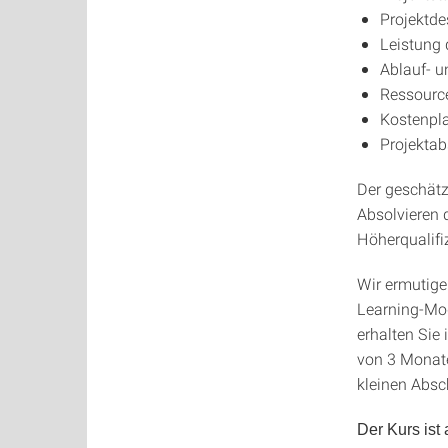
Projektdes
Leistung 
Ablauf- 
Ressourc
Kostenpl
Projekta
Der geschätz
Absolvieren 
Höherqualifi
Wir ermutigen
Learning-Mod
erhalten Sie
von 3 Monaten
kleinen Absc
Der Kurs ist 