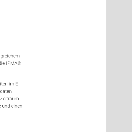
olgreichem
r die IPMA®
iten im E-
sdaten
n Zeitraum
te und einen