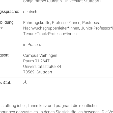
Sonja Bittner (Juristin, Universität Stuttgart)
deutsch
ngssprache:
Führungskräfte, Professor*innen, Postdocs,
rbildung
Nachwuchsgruppenleiter*innen, Junior-Professor*
n:
Tenure-Track-Professor*innen
in Präsenz
Campus Vaihingen
gsort:
Raum 01.264T
Universitätsstraße 34
70569 Stuttgart
 iCal:
nstaltung ist es, Ihnen kurz und prägnant die rechtlichen
ungen darzustellen, in denen Sie sich täglich bewegen. Die Ve