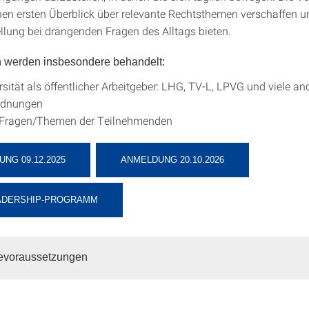
inen ersten Überblick über relevante Rechtsthemen verschaffen u
ellung bei drängenden Fragen des Alltags bieten.
n werden insbesondere behandelt:
rsität als öffentlicher Arbeitgeber: LHG, TV-L, LPVG und viele a
rdnungen
 Fragen/Themen der Teilnehmenden
NG 09.12.2025
ANMELDUNG 20.10.2026
ADERSHIP-PROGRAMM
evoraussetzungen