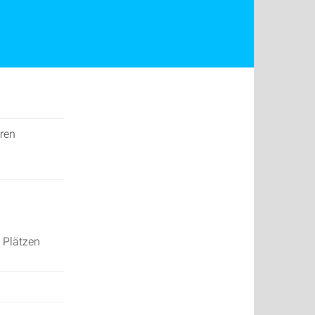
eren
n Plätzen