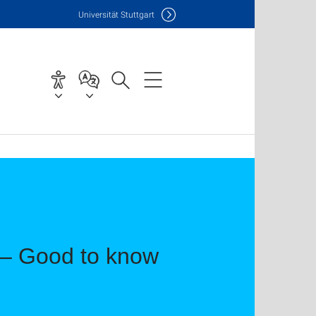
Uni
versität Stuttgart
e – Good to know