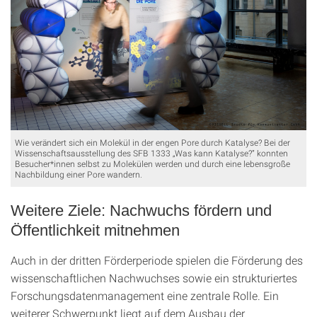
Wie verändert sich ein Molekül in der engen Pore durch Katalyse? Bei der
Wissenschaftsausstellung des SFB 1333 „Was kann Katalyse?“ konnten
Besucher*innen selbst zu Molekülen werden und durch eine lebensgroße
Nachbildung einer Pore wandern.
Weitere Ziele: Nachwuchs fördern und
Öffentlichkeit mitnehmen
Auch in der dritten Förderperiode spielen die Förderung des
wissenschaftlichen Nachwuchses sowie ein strukturiertes
Forschungsdatenmanagement eine zentrale Rolle. Ein
weiterer Schwerpunkt liegt auf dem Ausbau der