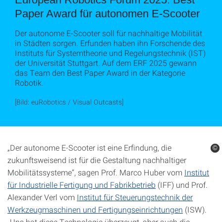
Paper Award für autonomen E-Scooter
Der autonome E-Scooter soll für nachhaltige Mobilität
in Städten sorgen. Erfunden haben ihn Forschende des
Instituts für Systemtheorie und Regelungstechnik (IST)
der Universität Stuttgart. Auf dem ERF 2025 gewann
das Team den Best Paper Award in der Kategorie
Robotik.
[Bild: euRobotics / Visual Outcasts]
„Der autonome E-Scooter ist eine Erfindung, die
©
©
zukunftsweisend ist für die Gestaltung nachhaltiger
Mobilitätssysteme“, sagen Prof. Marco Huber vom
Institut
für Industrielle Fertigung und Fabrikbetrieb
(IFF) und Prof.
Alexander Verl vom
Institut für Steuerungstechnik der
Werkzeugmaschinen und Fertigungseinrichtungen
(ISW).
„Uns hat diese Technologie überzeugt, aber auch die