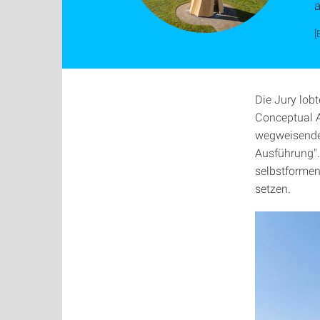
[
Die Jury lob
Conceptual A
wegweisendes
Ausführung".
selbstformen
setzen.