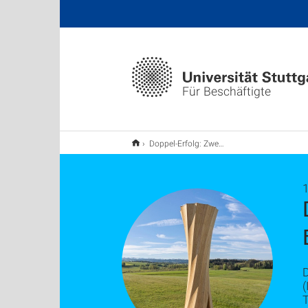
Für Beschäftigte
Doppel-Erfolg: Zwei German Design Awards für Exzellenzcluster IntCDC
1
D