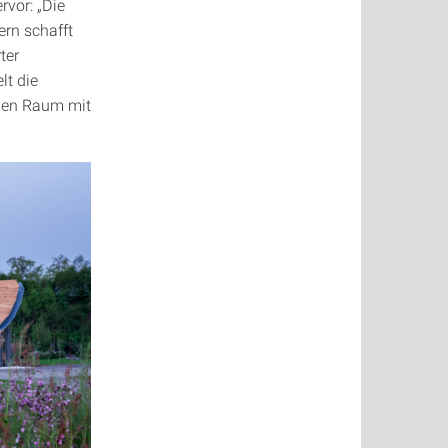
rvor: „Die
ern schafft
ter
lt die
nden Raum mit