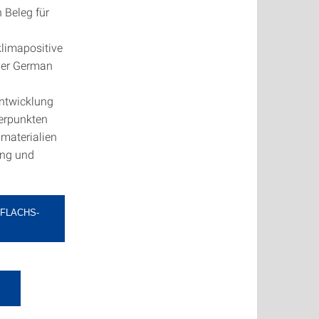
 Beleg für
limapositive
der German
Entwicklung
werpunkten
materialien
ung und
FLACHS-