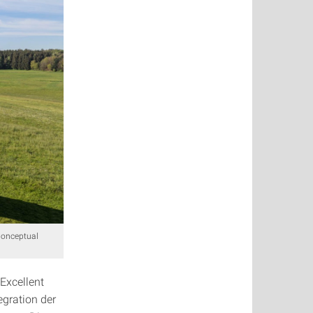
Conceptual
„Excellent
egration der