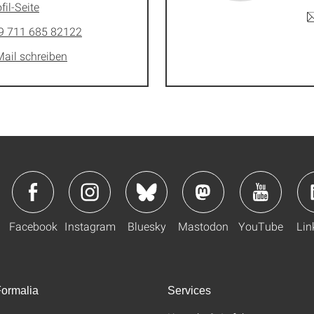
fil-Seite
9 711 685 82122
Mail schreiben
Facebook
Instagram
Bluesky
Mastodon
YouTube
Lin
ormalia
Services