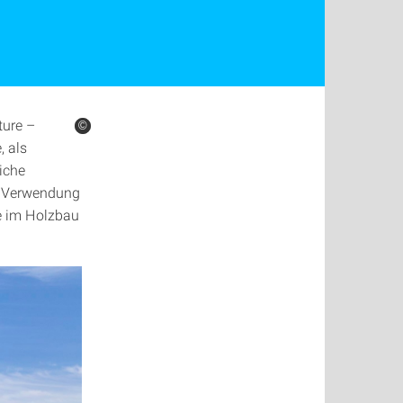
ture –
©
©
, als
iche
en Verwendung
e im Holzbau