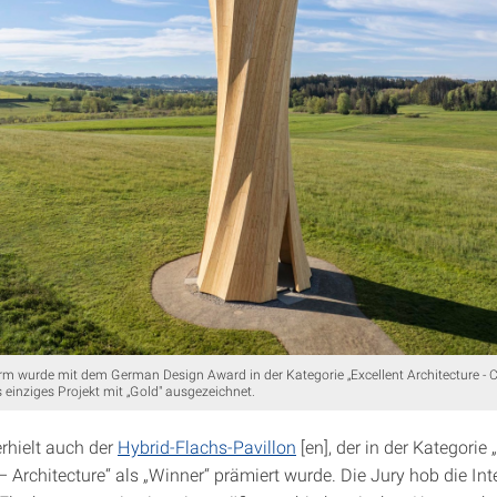
m wurde mit dem German Design Award in der Kategorie „Excellent Architecture - 
s einziges Projekt mit „Gold" ausgezeichnet.
rhielt auch der
Hybrid-Flachs-Pavillon
[en], der in der Kategorie 
– Architecture“ als „Winner“ prämiert wurde. Die Jury hob die Int