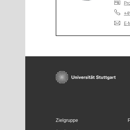
Pro
+4
E-
Zielgruppe
F