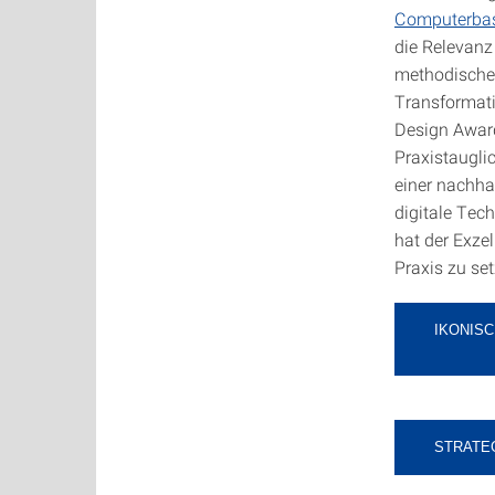
Computerbas
die Relevanz
methodischen
Transformat
Design Award
Praxistaugli
einer nachha
digitale Tec
hat der Exze
Praxis zu set
IKONIS
STRATE