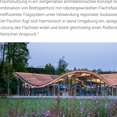
 Flachsnutzung in ein zeitgemäßes architektonisches Konzept he
ombination von Brettsperrholz mit robotergewickelten Flachsfas
eneffizientes Tragsystem unter Verwendung regionaler, biobasier
 Der Pavillon fügt sich harmonisch in seine Umgebung ein, spiege
Nutzung des Flachses wider und bietet gleichzeitig einen fließe
terischen Anspruch.“