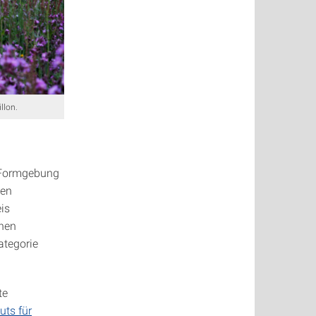
llon.
r Formgebung
den
is
enen
ategorie
te
tuts für