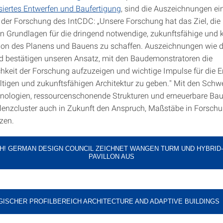
iertes Entwerfen und Baufertigung
, sind die Auszeichnungen ein
 der Forschung des IntCDC: „Unsere Forschung hat das Ziel, die
 Grundlagen für die dringend notwendige, zukunftsfähige und k
ion des Planens und Bauens zu schaffen. Auszeichnungen wie 
 bestätigen unseren Ansatz, mit den Baudemonstratoren die
chkeit der Forschung aufzuzeigen und wichtige Impulse für die 
ltigen und zukunftsfähigen Architektur zu geben." Mit den Sch
hnologien, ressourcenschonende Strukturen und erneuerbare Bau
llenzcluster auch in Zukunft den Anspruch, Maßstäbe in Forsch
zen.
CH! GERMAN DESIGN COUNCIL ZEICHNET WANGEN TURM UND HYBRID-
PAVILLON AUS
GISCHER PROFILBEREICH ARCHITECTURE AND ADAPTIVE BUILDINGS