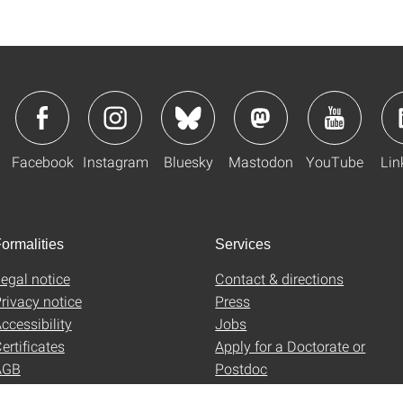
Facebook
Instagram
Bluesky
Mastodon
YouTube
Lin
ormalities
Services
egal notice
Contact & directions
rivacy notice
Press
ccessibility
Jobs
ertificates
Apply for a Doctorate or
AGB
Postdoc
Uni-Shop