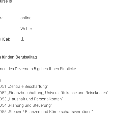
urse is
online
e:
Webex
 iCal:
 für den Berufsalltag
nnen des Dezernats 5 geben Ihnen Einblicke:
g
 D51 „Zentrale Beschaffung“
 D52 „Finanzbuchhaltung, Universitätskasse und Reisekosten“
 D53 „Haushalt und Personalkonten“
 D54 „Planung und Steuerung“
 D55 „Steuern/ Bilanzen und Körperschaftsvermögen“