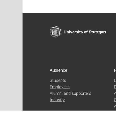
Audience
F
Students
L
Employees
P
Alumni and supporters
A
Industry
C