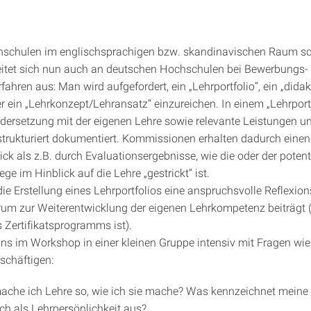
schulen im englischsprachigen bzw. skandinavischen Raum s
breitet sich nun auch an deutschen Hochschulen bei Bewerbungs-
ahren aus: Man wird aufgefordert, ein „Lehrportfolio“, ein „dida
r ein „Lehrkonzept/Lehransatz“ einzureichen. In einem „Lehrport
dersetzung mit der eigenen Lehre sowie relevante Leistungen un
 strukturiert dokumentiert. Kommissionen erhalten dadurch eine
lick als z.B. durch Evaluationsergebnisse, wie die oder der potent
ege im Hinblick auf die Lehre „gestrickt“ ist.
die Erstellung eines Lehrportfolios eine anspruchsvolle Reflexions
rum zur Weiterentwicklung der eigenen Lehrkompetenz beiträgt 
s Zertifikatsprogramms ist).
ns im Workshop in einer kleinen Gruppe intensiv mit Fragen wie
schäftigen:
che ich Lehre so, wie ich sie mache? Was kennzeichnet meine 
h als Lehrpersönlichkeit aus?