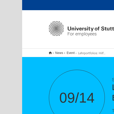
For employees
Lehrportfolios: Hilfreich (nicht nur) für Bewerbungen
News
Event
S
09/14
T