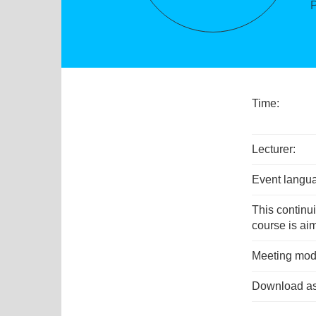
P
Time:
Lecturer:
Event langu
This continu
course is aim
Meeting mod
Download as