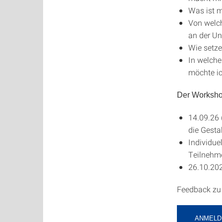
Was ist m
Von welch
an der Un
Wie setze
In welche
möchte ic
Der Worksho
14.09.26 
die Gesta
Individue
Teilnehme
26.10.202
Feedback zu 
ANMELD