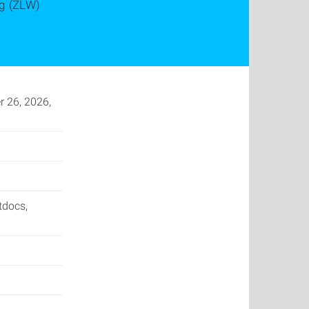
ng (ZLW)
r 26, 2026,
tdocs,