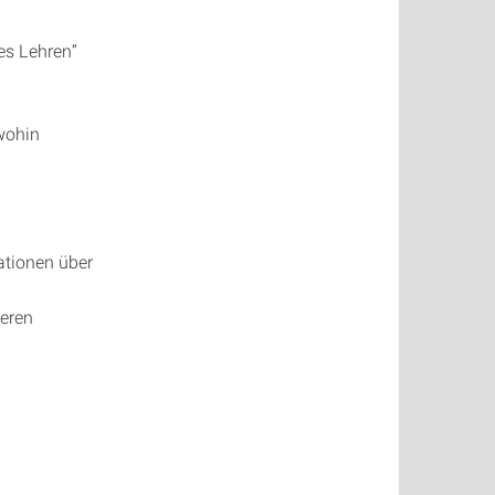
es Lehren“
wohin
ationen über
deren