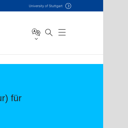
Uni
versity of Stuttgart
r) für