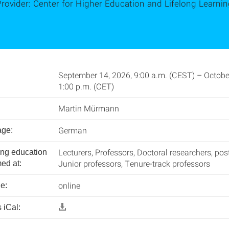
rovider: Center for Higher Education and Lifelong Learni
September 14, 2026, 9:00 a.m. (CEST) – Octobe
1:00 p.m. (CET)
Martin Mürmann
German
age:
Lecturers, Professors, Doctoral researchers, pos
ing education
Junior professors, Tenure-track professors
ed at:
online
e:
 iCal: