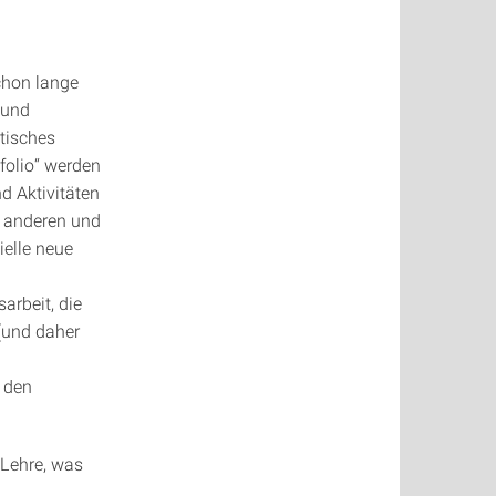
chon lange
 und
ktisches
folio“ werden
d Aktivitäten
n anderen und
ielle neue
arbeit, die
(und daher
 den
Lehre, was