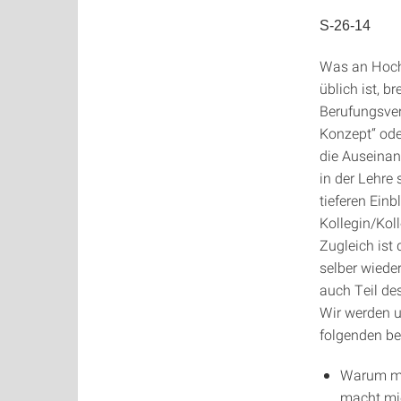
S-26-14
Was an Hoch
üblich ist, 
Berufungsverf
Konzept“ ode
die Auseinan
in der Lehre
tieferen Einb
Kollegin/Koll
Zugleich ist 
selber wiede
auch Teil de
Wir werden u
folgenden be
Warum ma
macht mic