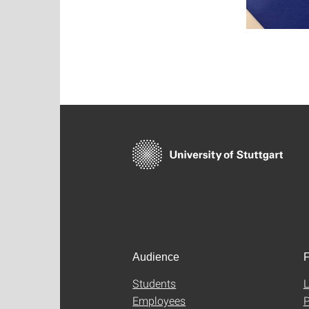
Audience
F
Students
L
Employees
P