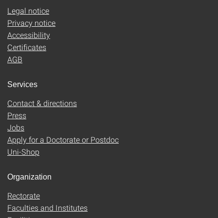
Legal notice
Privacy notice
Accessibility
Certificates
AGB
Services
Contact & directions
Press
Jobs
Apply for a Doctorate or Postdoc
Uni-Shop
Organization
Rectorate
Faculties and Institutes