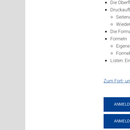
Die Oberf
Druckaufb
Seiten
Wieder
Die Forma
Formeln
Eigene
Formel
Listen: Ei
Zum Fort- u
ANMELDU
ANMELDU