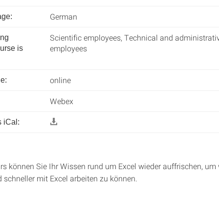
German
age:
Scientific employees, Technical and administrati
ing
employees
urse is
online
e:
Webex
 iCal:
rs können Sie Ihr Wissen rund um Excel wieder auffrischen, um
d schneller mit Excel arbeiten zu können.