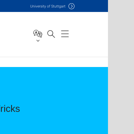
Uni
versity of Stuttgart
ricks