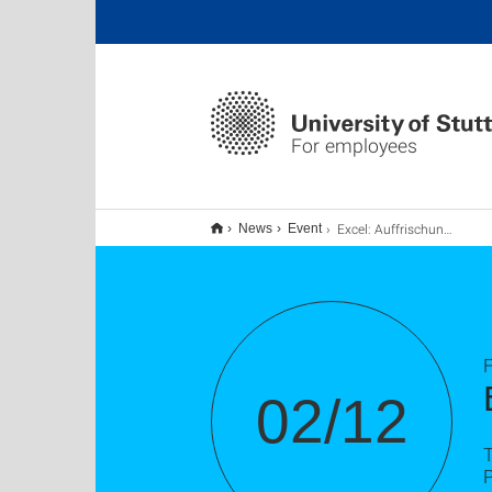
For employees
Excel: Auffrischung, Tipps und Tricks
News
Event
F
02/12
T