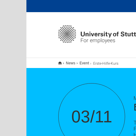
For employees
Erste-Hilfe-Kurs
News
Event
M
03/11
T
P