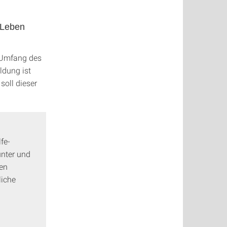
 Leben
r Umfang des
ldung ist
soll dieser
fe-
nter und
hen
liche