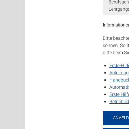
Berufsgen
Lehrgangs
Informatione
Bitte beacht
können. Soll
bitte beim S
Erste-Hil
Anleitung
Handbuch 
Automatis
Erste Hilf
Betriebli
ANMELD