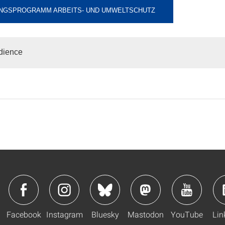
NGSPROGRAMM ARBEITS- UND UMWELTSCHUTZ
dience
Facebook
Instagram
Bluesky
Mastodon
YouTube
Lin