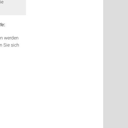
ie
fe:
den werden
n Sie sich