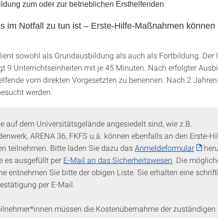
ildung zum oder zur betrieblichen Ersthelfenden
s im Notfall zu tun ist – Erste-Hilfe-Maßnahmen können
dient sowohl als Grundausbildung als auch als Fortbildung. De
t 9 Unterrichtseinheiten mit je 45 Minuten. Nach erfolgter Ausbi
helfende vom direkten Vorgesetzten zu benennen. Nach 2 Jahren 
besucht werden.
ie auf dem Universitätsgelände angesiedelt sind, wie z.B.
denwerk, ARENA 36, FKFS u.ä. können ebenfalls an den Erste-Hil
n teilnehmen. Bitte laden Sie dazu das
Anmeldeformular
heru
e es ausgefüllt per
E-Mail an das Sicherheitswesen
. Die möglic
e entnehmen Sie bitte der obigen Liste. Sie erhalten eine schrift
stätigung per E-Mail.
eilnehmer*innen müssen die Kostenübernahme der zuständigen